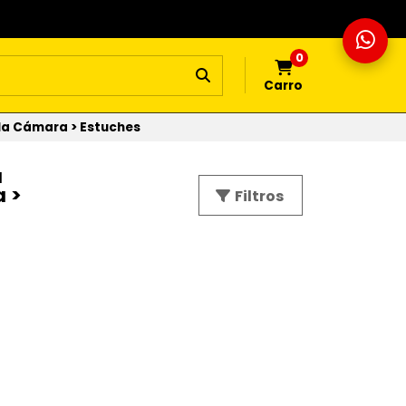
0
Carro
la Cámara > Estuches
a
 >
Filtros