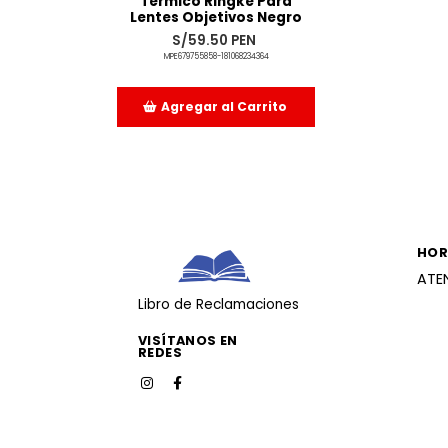
Térmico Ringke Para
Lentes Objetivos Negro
S/59.50 PEN
MPE679755858-181068234364
Agregar al Carrito
Añadido
HOR
ATE
Libro de Reclamaciones
VISÍTANOS EN
REDES