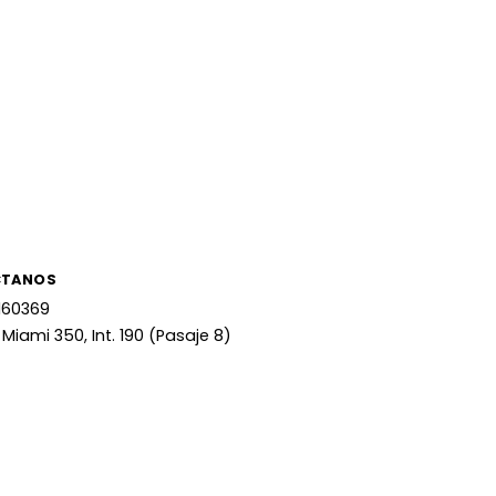
CTANOS
160369
 Miami 350, Int. 190 (Pasaje 8)