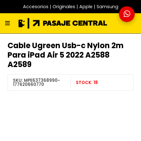
Accesorios | Originales | Apple | Samsung
Cable Ugreen Usb-c Nylon 2m
Para iPad Air 5 2022 A2588
A2589
SKU:
MPE637368990-
STOCK:
18
177620660770