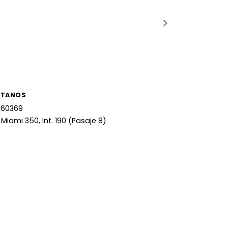
CTANOS
160369
 Miami 350, Int. 190 (Pasaje 8)