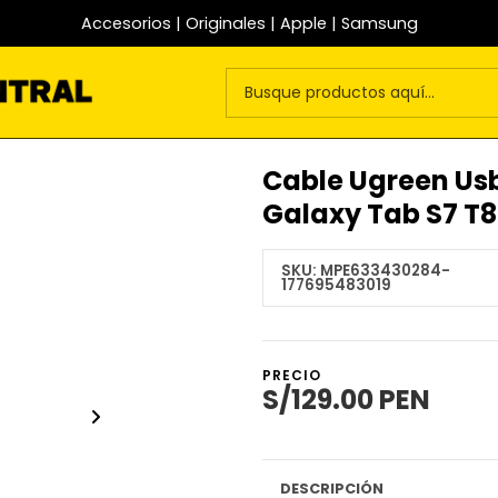
Accesorios | Originales | Apple | Samsung
Cable Ugreen Us
Galaxy Tab S7 T
SKU:
MPE633430284-
177695483019
PRECIO
S/129.00 PEN
DESCRIPCIÓN