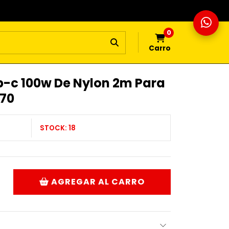
0
Carro
b-c 100w De Nylon 2m Para
870
STOCK:
18
AGREGAR AL CARRO