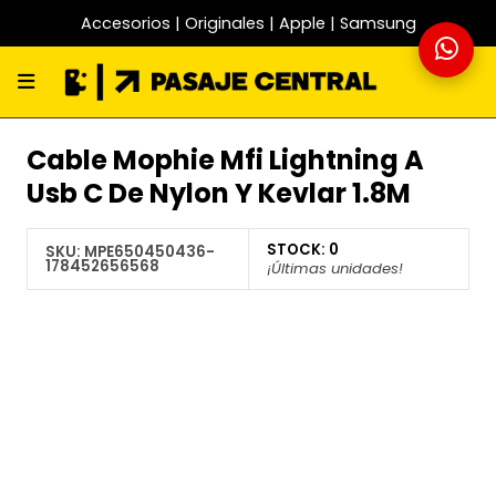
Accesorios | Originales | Apple | Samsung
Cable Mophie Mfi Lightning A
Usb C De Nylon Y Kevlar 1.8M
STOCK:
0
SKU:
MPE650450436-
178452656568
¡Últimas unidades!