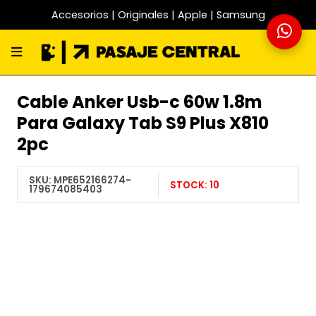
Accesorios | Originales | Apple | Samsung
Cable Anker Usb-c 60w 1.8m
Para Galaxy Tab S9 Plus X810
2pc
SKU:
MPE652166274-
STOCK:
10
179674085403