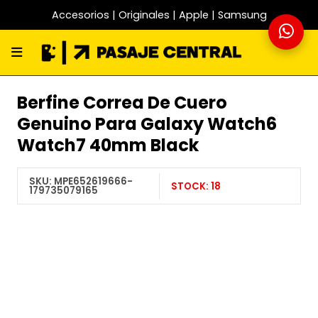
Accesorios | Originales | Apple | Samsung
Berfine Correa De Cuero
Genuino Para Galaxy Watch6
Watch7 40mm Black
SKU:
MPE652619666-
STOCK:
18
179735079165