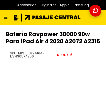
Accesorios | Originales | Apple | Samsung
Batería Ravpower 30000 90w
Para iPad Air 4 2020 A2072 A2316
SKU:
MPE633274614-
STOCK:
6
177430574756