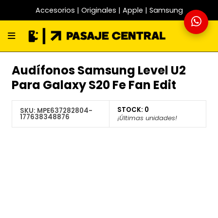
Accesorios | Originales | Apple | Samsung
Audífonos Samsung Level U2
Para Galaxy S20 Fe Fan Edit
STOCK:
0
SKU:
MPE637282804-
177638348876
¡Últimas unidades!