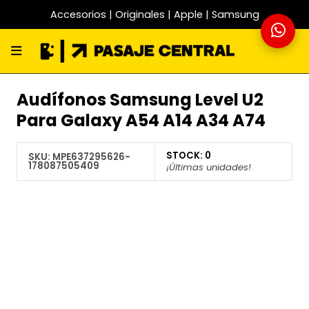
Accesorios | Originales | Apple | Samsung
Audífonos Samsung Level U2
Para Galaxy A54 A14 A34 A74
STOCK:
0
SKU:
MPE637295626-
178087505409
¡Últimas unidades!