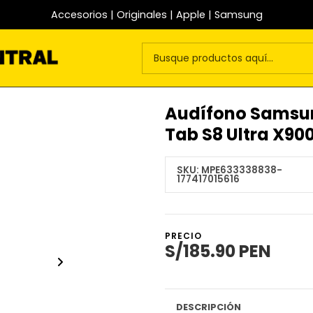
Accesorios | Originales | Apple | Samsung
Audífono Samsun
Tab S8 Ultra X90
SKU:
MPE633338838-
177417015616
PRECIO
S/185.90 PEN
DESCRIPCIÓN