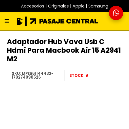
Accesorios | Originales | Apple | Samsung
Adaptador Hub Vava Usb C
Hdmi Para Macbook Air 15 A2941
M2
SKU:
MPE661144432-
STOCK:
9
179274098526