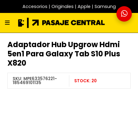
Accesorios | Originales | Apple | Samsung
Adaptador Hub Upgrow Hdmi
5en1 Para Galaxy Tab S10 Plus
X820
SKU:
MPE633576221-
STOCK:
20
185469101135