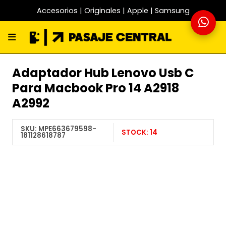
Accesorios | Originales | Apple | Samsung
Adaptador Hub Lenovo Usb C
Para Macbook Pro 14 A2918
A2992
SKU:
MPE663679598-
STOCK:
14
181128618787