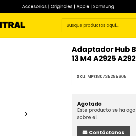
Accesorios | Originales | Apple | Samsung
Adaptador Hub B
13 M4 A2925 A29
SKU:
MPE180735285605
Agotado
Este producto se ha ago
sobre el.
Contáctanos