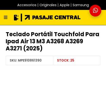
Accesorios | Originales | Apple | Samsung
Teclado Portátil Touchfold Para
Ipad Air 13 M3 A3268 A3269
A3271 (2025)
SKU:
MPE910861390
STOCK:
25