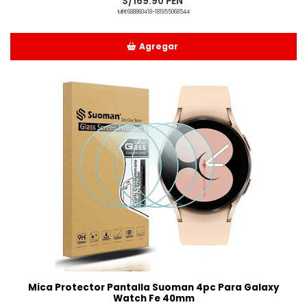
S/169.90 PEN
MPE688860418-181955068544
Agregar
Añadido
Mica Protector Pantalla Suoman 4pc Para Galaxy
Watch Fe 40mm