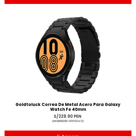
Añadido
Goldtoluck Correa De Metal Acero Para Galaxy
Watch Fe 40mm
S/229.90 PEN
MPE688899388-181955054722