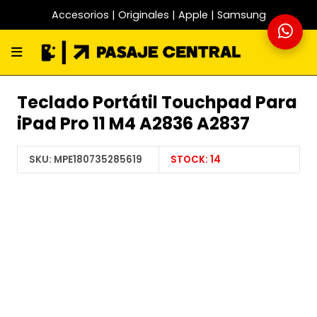
Accesorios | Originales | Apple | Samsung
Teclado Portátil Touchpad Para
iPad Pro 11 M4 A2836 A2837
SKU:
MPE180735285619
STOCK:
14