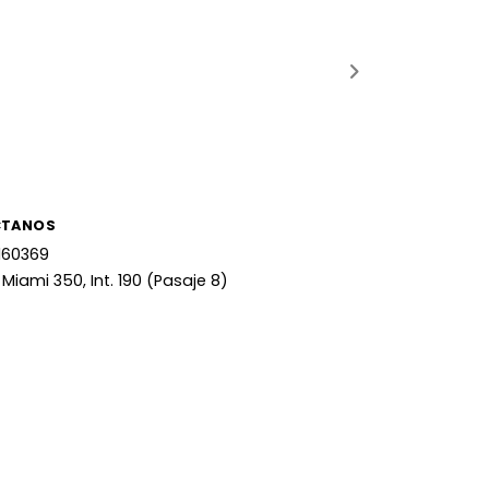
CTANOS
160369
 Miami 350, Int. 190 (Pasaje 8)